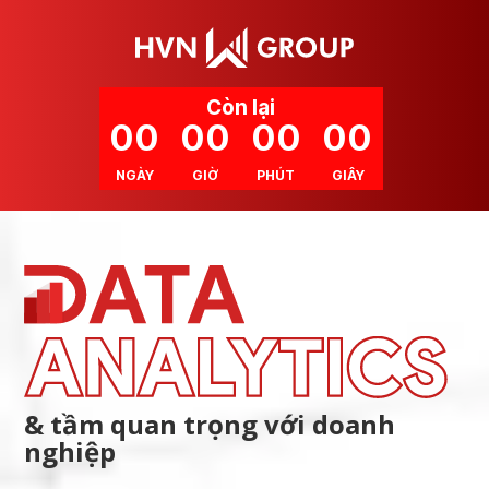
Còn lại
00
00
00
00
GIÂY
NGÀY
GIỜ
PHÚT
& tầm quan trọng với doanh
nghiệp